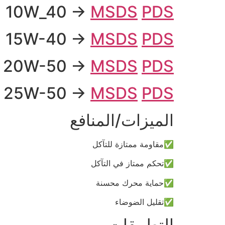
10W_40 →
MSDS
PDS
15W-40 →
MSDS
PDS
20W-50 →
MSDS
PDS
25W-50 →
MSDS
PDS
الميزات/المنافع
✅مقاومة ممتازة للتآكل
✅تحكم ممتاز في التآكل
✅حماية محرك محسنة
✅تقليل الضوضاء
التطبيقات