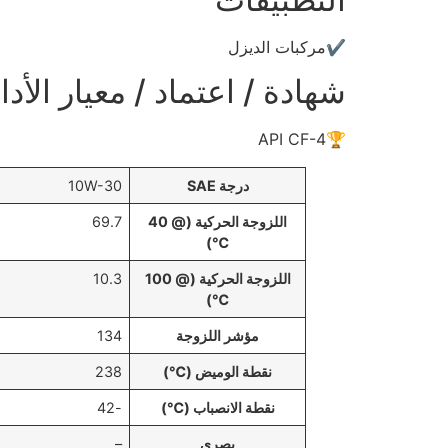
✔️مركبات الديزل
شهادة / اعتماد / معيار الأداء
🏆API CF-4
درجة SAE
10W-30
اللزوجة الحركية (@ 40
69.7
℃)
اللزوجة الحركية (@ 100
10.3
℃)
مؤشر اللزوجة
134
نقطة الوميض (℃)
238
نقطة الانصباب (℃)
-42
بصري
–